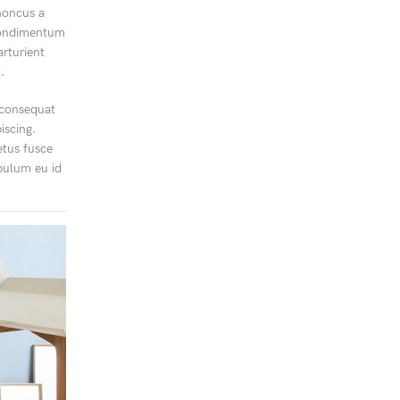
honcus a
t condimentum
arturient
.
 consequat
iscing.
etus fusce
ibulum eu id