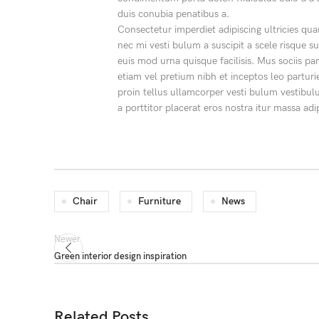
duis conubia penatibus a.
Consectetur imperdiet adipiscing ultricies qu
nec mi vesti bulum a suscipit a scele risque 
euis mod urna quisque facilisis. Mus sociis pa
etiam vel pretium nibh et inceptos leo partu
proin tellus ullamcorper vesti bulum vestibul
a porttitor placerat eros nostra itur massa adi
Chair
Furniture
News
Newer
Green interior design inspiration
Related Posts