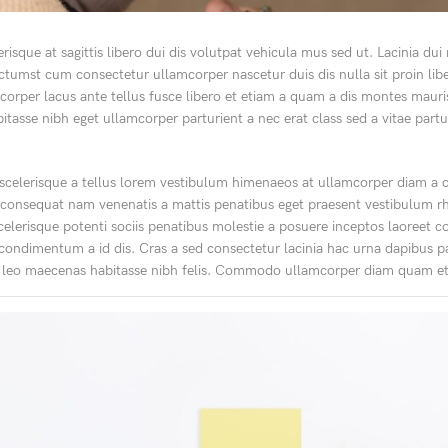
erisque at sagittis libero dui dis volutpat vehicula mus sed ut. Lacinia du
tumst cum consectetur ullamcorper nascetur duis dis nulla sit proin lib
mcorper lacus ante tellus fusce libero et etiam a quam a dis montes mauri
itasse nibh eget ullamcorper parturient a nec erat class sed a vitae partu
a scelerisque a tellus lorem vestibulum himenaeos at ullamcorper diam a
s consequat nam venenatis a mattis penatibus eget praesent vestibulum r
. Scelerisque potenti sociis penatibus molestie a posuere inceptos laoree
it condimentum a id dis. Cras a sed consectetur lacinia hac urna dapibus p
 leo maecenas habitasse nibh felis. Commodo ullamcorper diam quam et