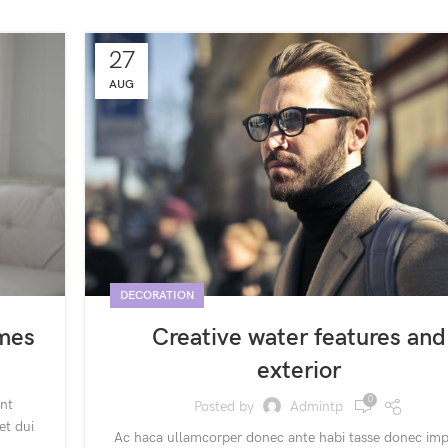
27
AUG
DECORATION
omes
Creative water features and
exterior
0
ent
Posted by
Admintp
et dui
Ac haca ullamcorper donec ante habi tasse donec imp