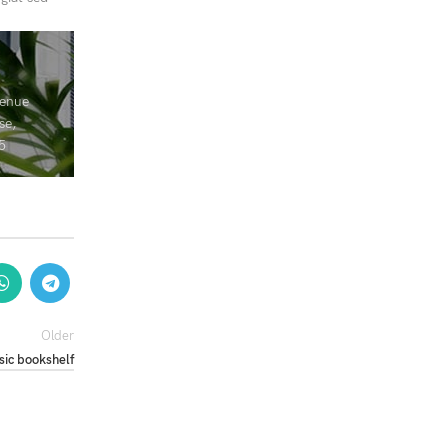
venue
se,
5
Older
sic bookshelf