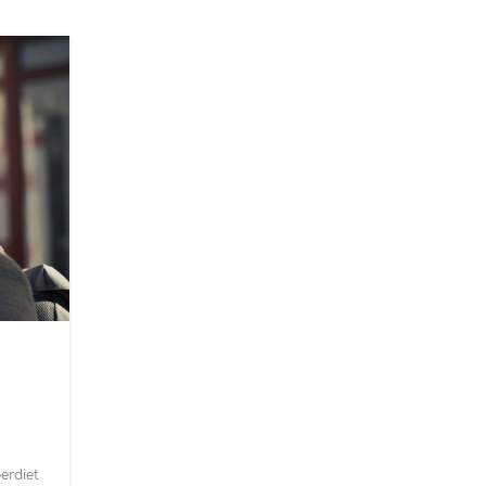
26
AUG
INSPIRATION
Minimalist Japanese-inspire
furniture
0
Posted by
Admintp
erdiet
A taciti cras scelerisque scelerisque gravida natoque 