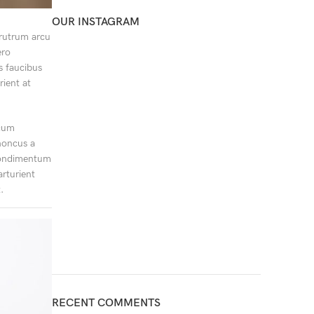
OUR INSTAGRAM
i rutrum arcu
ero
s faucibus
rient at
 cum
honcus a
t condimentum
arturient
.
RECENT COMMENTS