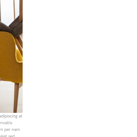
dipiscing at
nvallis
uam per nam
giat sed