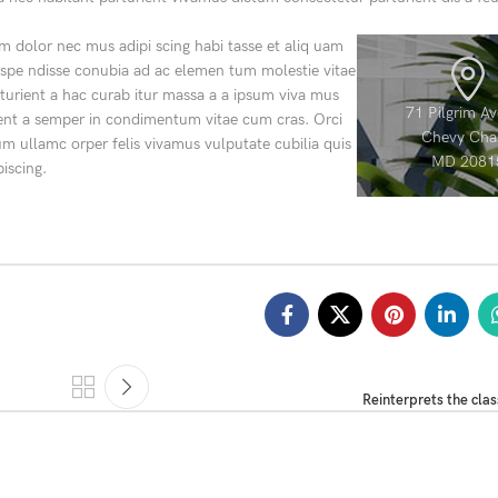
am dolor nec mus adipi scing habi tasse et aliq uam
suspe ndisse conubia ad ac elemen tum molestie vitae
rturient a hac curab itur massa a a ipsum viva mus
71 Pilgrim A
rient a semper in condimentum vitae cum cras. Orci
Chevy Cha
um ullamc orper felis vivamus vulputate cubilia quis
MD 2081
piscing.
Reinterprets the clas