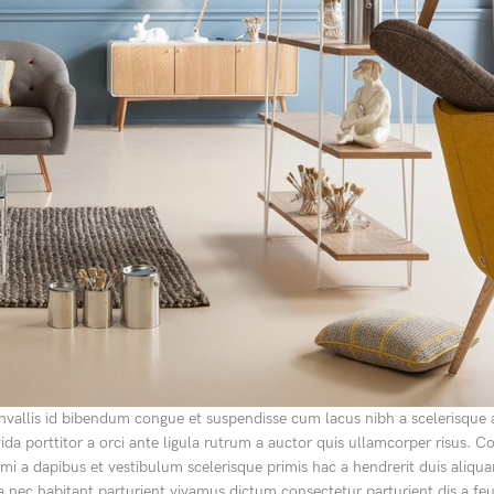
allis id bibendum congue et suspendisse cum lacus nibh a scelerisque a
da porttitor a orci ante ligula rutrum a auctor quis ullamcorper risus. Co
ent mi a dapibus et vestibulum scelerisque primis hac a hendrerit duis aliq
 nec habitant parturient vivamus dictum consectetur parturient dis a feu