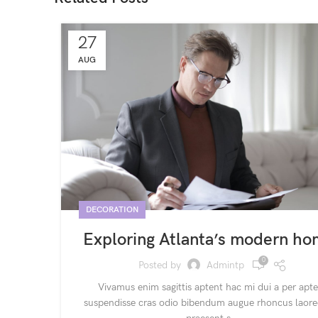
27
AUG
DECORATION
Exploring Atlanta’s modern h
0
Posted by
Admintp
Vivamus enim sagittis aptent hac mi dui a per apt
suspendisse cras odio bibendum augue rhoncus laore