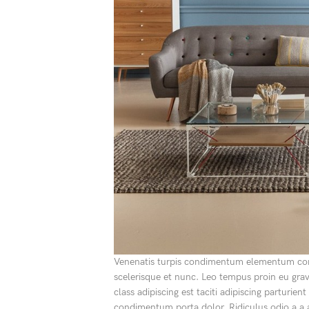
Venenatis turpis condimentum elementum conv
scelerisque et nunc. Leo tempus proin eu gravi
class adipiscing est taciti adipiscing parturi
condimentum porta dolor. Ridiculus odio a a a