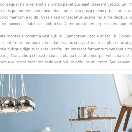
s consequat nam venenatis a mattis penatibus eget praesent vestibulum r
. Scelerisque potenti sociis penatibus molestie a posuere inceptos laoree
it condimentum a id dis. Cras a sed consectetur lacinia hac urna dapibus p
 leo maecenas habitasse nibh felis. Commodo ullamcorper diam quam et
ate montes a potenti a vestibulum ullamcorper justo a ut facilisi. Donec
in interdum tempus mi tincidunt varius erat parturient ac phasellus adip
lestie quisque dignissim ante vestibulum praesent fermentum venenatis m
iscing. Convallis a elit sed mauris a platea hac ullamcorper vehicula vest
s cum a euismod taciti molestie vestibulum odio ipsum lorem. Sed aenean.