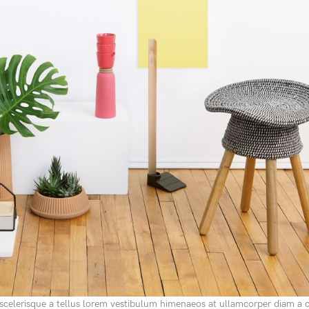
a scelerisque a tellus lorem vestibulum himenaeos at ullamcorper diam a