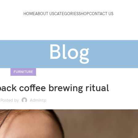
HOME
ABOUT US
CATEGORIES
SHOP
CONTACT US
Blog
FURNITURE
back coffee brewing ritual
Posted by
Admintp