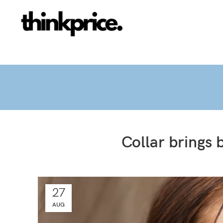
Collar brings 
27
AUG